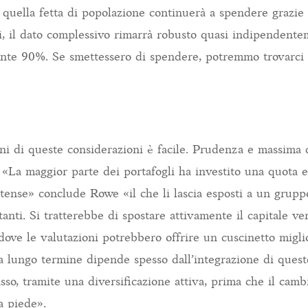
 quella fetta di popolazione continuerà a spendere grazie a
i, il dato complessivo rimarrà robusto quasi indipendent
ante 90%. Se smettessero di spendere, potremmo trovarci 
oni di queste considerazioni è facile. Prudenza e massima 
 «La maggior parte dei portafogli ha investito una quota e
itense» conclude Rowe «il che li lascia esposti a un gruppo
nti. Si tratterebbe di spostare attivamente il capitale ve
 dove le valutazioni potrebbero offrire un cuscinetto migli
 lungo termine dipende spesso dall’integrazione di quest
asso, tramite una diversificazione attiva, prima che il ca
a piede».