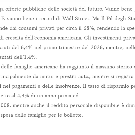
 offerte pubbliche delle società del futuro. Vanno bene 
. E vanno bene i record di Wall Street. Ma Il Pil degli Sta
ende dai consumi privati per circa il 68%, rendendo la spes
di crescita dell’economia americana. Gli investimenti priv
sciuti del 6,4% nel primo trimestre del 2026, mentre, nello
ntati dell’1,4%.
o delle famiglie americane ha raggiunto il massimo storico 
principalmente da mutui e prestiti auto., mentre si registr
 nei pagamenti e delle insolvenze. Il tasso di risparmio p
petto al 4,9% di un anno prima ed
 2008, mentre anche il reddito personale disponibile è dim
spesa delle famiglie per le bollette.