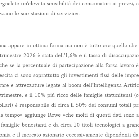
gnalato un’elevata sensibilità dei consumatori ai prezzi, c
izzano le sue stazioni di servizio».
na appare in ottima forma ma non è tutto oro quello che 
trimestre 2026 è stata dell’1,6% e il tasso di disoccupazio
che se la percentuale di partecipazione alla forza lavoro 
escita ci sono soprattutto gli investimenti fissi delle imp
ware e attrezzature legate al boom dell’Intelligenza Artifici
rimestre, e il 10% più ricco delle famiglie statunitensi 
llari) è responsabile di circa il 50% dei consumi totali pri
a tempo» aggiunge Rowe «che molti di questi dati sono a
i famiglie benestanti e da circa 10 titoli tecnologici a gran
nomia e il mercato azionario eccessivamente dipendenti 