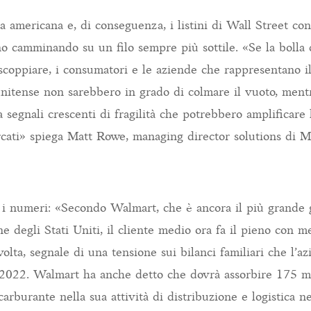
 americana e, di conseguenza, i listini di Wall Street co
o camminando su un filo sempre più sottile. «Se la bolla d
e scoppiare, i consumatori e le aziende che rappresentano 
unitense non sarebbero in grado di colmare il vuoto, ment
 segnali crescenti di fragilità che potrebbero amplificare
cati» spiega Matt Rowe, managing director solutions di 
 i numeri: «Secondo Walmart, che è ancora il più grande 
e degli Stati Uniti, il cliente medio ora fa il pieno con m
volta, segnale di una tensione sui bilanci familiari che l’a
2022. Walmart ha anche detto che dovrà assorbire 175 mil
carburante nella sua attività di distribuzione e logistica n