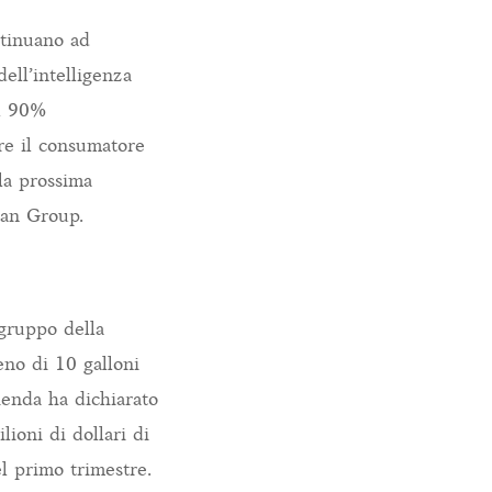
ntinuano ad
ell’intelligenza
il 90%
re il consumatore
 la prossima
Man Group.
gruppo della
eno di 10 galloni
zienda ha dichiarato
ioni di dollari di
el primo trimestre.