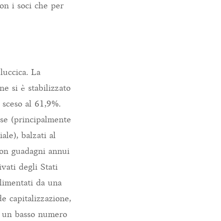
on i soci che per
luccica. La
ne si è stabilizzato
è sceso al 61,9%.
rese (principalmente
ale), balzati al
(con guadagni annui
vati degli Stati
limentati da una
de capitalizzazione,
da un basso numero