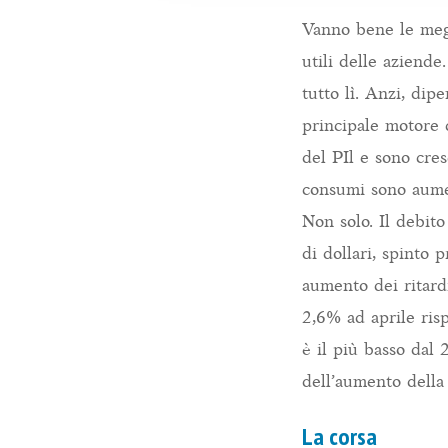
Vanno bene le mega
utili delle aziende
tutto lì. Anzi, dip
principale motore 
del PIl e sono cre
consumi sono aume
Non solo. Il debit
di dollari, spinto 
aumento dei ritardi
2,6% ad aprile ris
è il più basso dal
dell’aumento della 
La corsa