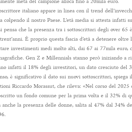
tamente metà del campione alloca fino a 20mila euro.
toscrittore italiano appare in linea con il trend dell’invec
 colpendo il nostro Paese. L’età media si attesta infatti s
i pensa che la presenza tra i sottoscrittori degli over 65
rent’anni. È proprio questa fascia d’età a detenere oltre 
are investimenti medi molto alti, dai 67 ai 77mila euro, 
anagrafiche. Gen Z e Millennials stanno però iniziando a ri
no infatti il 18% degli investitori, un dato cresciuto del 
so, è significativo il dato sui nuovi sottoscrittori, spiega
tioni Riccardo Morassut, che rileva: «Nel corso del 2025 c
toscritto un fondo comune per la prima volta e il 32% di 
anche la presenza delle donne, salita al 47% dal 34% de
96.