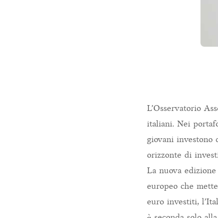
L’Osservatorio Ass
italiani. Nei porta
giovani investono 
orizzonte di inves
La nuova edizione 
europeo che mette 
euro investiti, l’I
è seconda solo all