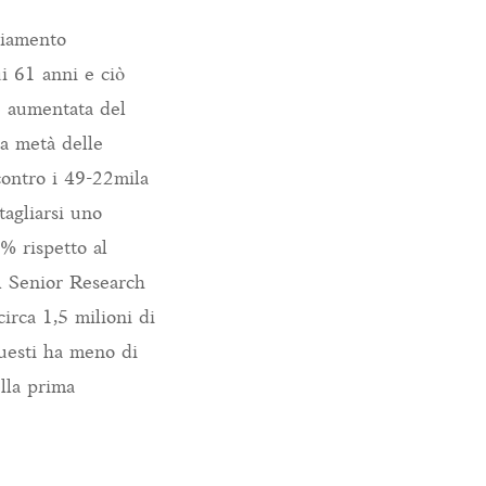
chiamento
ui 61 anni e ciò
 è aumentata del
la metà delle
contro i 49-22mila
tagliarsi uno
3% rispetto al
 il Senior Research
irca 1,5 milioni di
questi ha meno di
lla prima