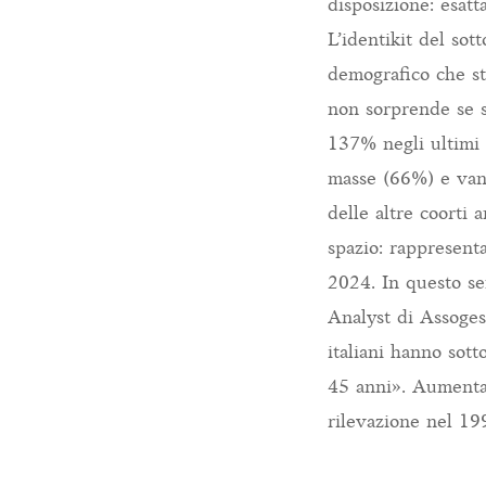
disposizione: esat
L’identikit del sot
demografico che sta
non sorprende se s
137% negli ultimi t
masse (66%) e vant
delle altre coorti 
spazio: rappresenta
2024. In questo sen
Analyst di Assoges
italiani hanno sot
45 anni». Aumenta 
rilevazione nel 19