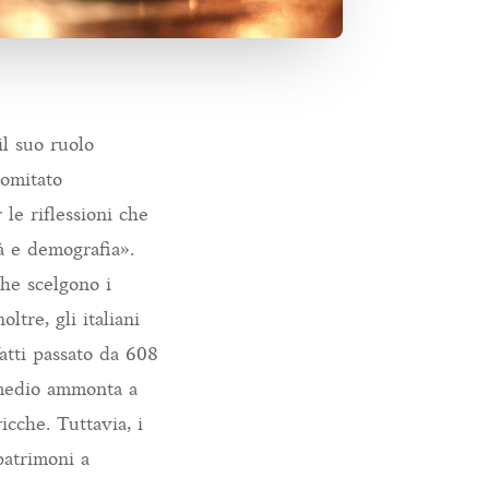
il suo ruolo
Comitato
le riflessioni che
à e demografia».
che scelgono i
ltre, gli italiani
fatti passato da 608
 medio ammonta a
icche. Tuttavia, i
patrimoni a