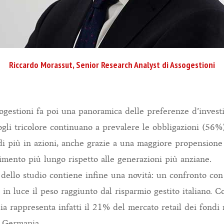
Riccardo Morassut, Senior Research Analyst di Assogestioni
ogestioni fa poi una panoramica delle preferenze d’invest
fogli tricolore continuano a prevalere le obbligazioni (56%)
di più in azioni, anche grazie a una maggiore propensione 
timento più lungo rispetto alle generazioni più anziane.
dello studio contiene infine una novità: un confronto con
in luce il peso raggiunto dal risparmio gestito italiano. C
talia rappresenta infatti il 21% del mercato retail dei fond
a Germania.