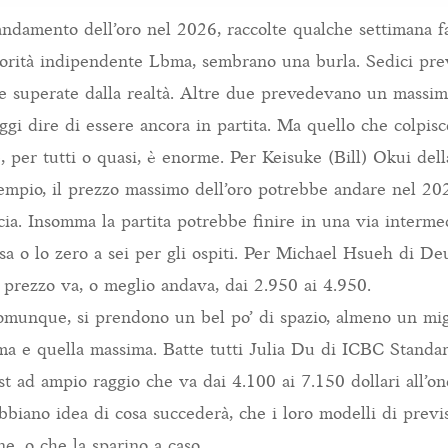
’andamento dell’oro nel 2026, raccolte qualche settimana f
utorità indipendente Lbma, sembrano una burla. Sedici pre
ate superate dalla realtà. Altre due prevedevano un massim
ggi dire di essere ancora in partita. Ma quello che colpisc
, per tutti o quasi, è enorme. Per Keisuke (Bill) Okui de
empio, il prezzo massimo dell’oro potrebbe andare nel 20
ncia. Insomma la partita potrebbe finire in una via intermed
asa o lo zero a sei per gli ospiti. Per Michael Hsueh di D
i prezzo va, o meglio andava, dai 2.950 ai 4.950.
 comunque, si prendono un bel po’ di spazio, almeno un migli
ma e quella massima. Batte tutti Julia Du di ICBC Standa
st ad ampio raggio che va dai 4.100 ai 7.150 dollari all’o
biano idea di cosa succederà, che i loro modelli di previs
ne, o che la sparino a caso.