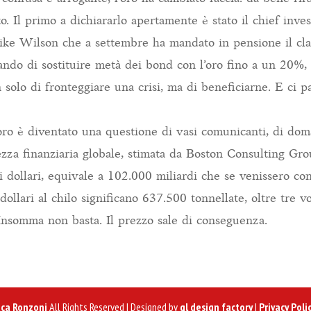
o. Il primo a dichiararlo apertamente è stato il chief inve
e Wilson che a settembre ha mandato in pensione il clas
do di sostituire metà dei bond con l’oro fino a un 20%, 
 solo di fronteggiare una crisi, ma di beneficiarne. E ci 
’oro è diventato una questione di vasi comunicanti, di dom
ezza finanziaria globale, stimata da Boston Consulting Gro
 dollari, equivale a 102.000 miliardi che se venissero conv
ollari al chilo significano 637.500 tonnellate, oltre tre vo
Insomma non basta. Il prezzo sale di conseguenza.
ca Ronzoni
All Rights Reserved | Designed by
gl design factory
|
Privacy Poli