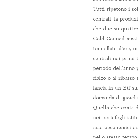
Tutti ripetono i so
centrali, la produz
che due su quattro
Gold Council mostr
tonnellate d’oro, u
centrali nei primi 
periodo dell’anno 
rialzo o al ribasso
lancia in un Etf s
domanda di gioiell
Quello che conta d
nei portafogli istit
macroeconomici eno
nello stesso tempo