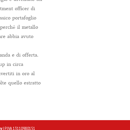
stment officer di
sico portafoglio
perché il metallo
pare abbia avuto
anda e di offerta.
up in circa
ertiti in oro al
lte quello estratto
cy
| P.IVA 13110980151