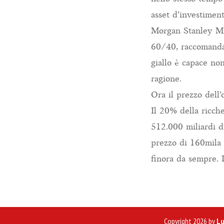
asset d’investiment
Morgan Stanley Mik
60/40, raccomandan
giallo è capace non
ragione.
Ora il prezzo dell
Il 20% della ricch
512.000 miliardi di
prezzo di 160mila d
finora da sempre. 
Copyright 2026 by
Lu