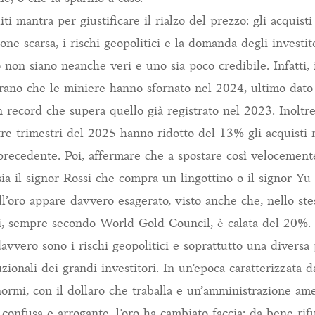
liti mantra per giustificare il rialzo del prezzo: gli acquist
ione scarsa, i rischi geopolitici e la domanda degli investito
 non siano neanche veri e uno sia poco credibile. Infatti,
ano che le miniere hanno sfornato nel 2024, ultimo dato 
n record che supera quello già registrato nel 2023. Inoltr
tre trimestri del 2025 hanno ridotto del 13% gli acquisti r
precedente. Poi, affermare che a spostare così velocemente
 sia il signor Rossi che compra un lingottino o il signor Yu
ull’oro appare davvero esagerato, visto anche che, nello st
i, sempre secondo World Gold Council, è calata del 20%.
avvero sono i rischi geopolitici e soprattutto una diversa 
uzionali dei grandi investitori. In un’epoca caratterizzata d
rmi, con il dollaro che traballa e un’amministrazione am
 confusa e arrogante, l’oro ha cambiato faccia: da bene rif