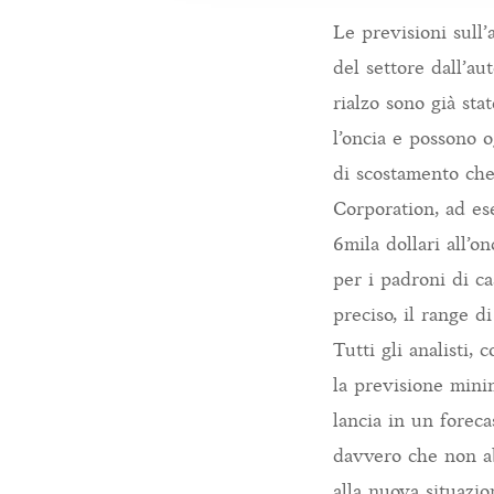
Le previsioni sull
del settore dall’a
rialzo sono già st
l’oncia e possono o
di scostamento che
Corporation, ad es
6mila dollari all’o
per i padroni di c
preciso, il range d
Tutti gli analisti,
la previsione mini
lancia in un foreca
davvero che non ab
alla nuova situazio