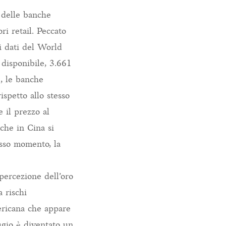
i delle banche
ri retail. Peccato
 i dati del World
disponibile, 3.661
e, le banche
ispetto allo stesso
 il prezzo al
 che in Cina si
esso momento, la
percezione dell’oro
a rischi
ericana che appare
ugio è diventato un