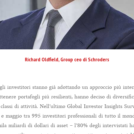
Richard Oldfield, Group ceo di Schroders
gli investitori stanno già adottando un approccio più inte
tenere portafogli più resilienti, hanno deciso di diversifi
e classi di attività. Nell’ultimo Global Investor Insights S
 e maggio tra 995 investitori professionali di tutto il mo
a miliardi di dollari di asset – l’80% degli intervistati ha