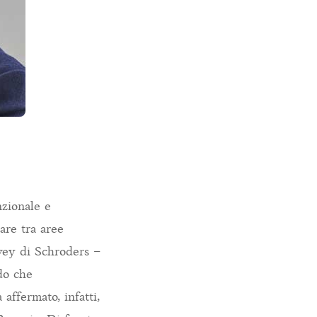
nzionale e
care tra aree
urvey di Schroders –
ndo che
 affermato, infatti,