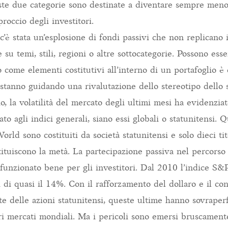
te due categorie sono destinate a diventare sempre meno
roccio degli investitori.
c’è stata un’esplosione di fondi passivi che non replicano 
su temi, stili, regioni o altre sottocategorie. Possono esse
o come elementi costitutivi all’interno di un portafoglio è
 stanno guidando una rivalutazione dello stereotipo dello s
, la volatilità del mercato degli ultimi mesi ha evidenziato
to agli indici generali, siano essi globali o statunitensi. Q
rld sono costituiti da società statunitensi e solo dieci ti
tituiscono la metà. La partecipazione passiva nel percorso
funzionato bene per gli investitori. Dal 2010 l’indice S
 di quasi il 14%. Con il rafforzamento del dollaro e il co
e delle azioni statunitensi, queste ultime hanno sovrape
ltri mercati mondiali. Ma i pericoli sono emersi bruscamente