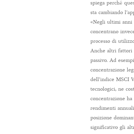
spiega perché ques
sta cambiando l’app
«Negli ultimi anni 
concentrano invece 
processo di utilizz
Anche altri fattori
passivo. Ad esempio
concentrazione lega
dell’indice MSCI Wo
tecnologici, ne cos
concentrazione ha 
rendimenti annuali
posizione dominant
significativo gli a