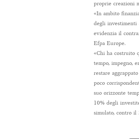
proprie creazioni m
«In ambito finanzia
degli investimenti
evidenzia il contr
Efpa Europe.
«Chi ha costruito q
tempo, impegno, ene
restare aggrappato
poco corrispondent
suo orizzonte temp
10% degli investit
simulato, contro i