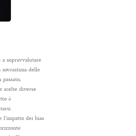
e a sopravvalutare
a sovrastima delle
n passato,
re scelte diverse
tto è
tarsi
e l’impatto dei bias
 orizzonte