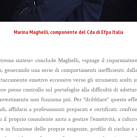
Marina Maghelli, componente del Cda di Efpa Italia
strema sintesi» conclude Maghelli, «spinge il risparmiator
i, generando una serie di comportamenti inefficienti: dall
attaccamento emotivo eccessivo verso gli strumenti scelti i
ere pieno controllo sul portafoglio alla difficoltà di adotta
vestimento non funziona più. Per “dribblare” questo effe
i, affidarsi a professionisti preparati e certificati: confron
il proprio consulente aiuta a gestire l’emotività, a ridurr
ire in funzione delle proprie esigenze, profilo di rischio e