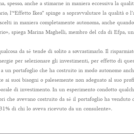
a, spesso, anche a stimarne in maniera eccessiva la qualità
rio, l’“Effetto Ikea” spinge a sopravvalutare la qualità o l
 scelti in maniera completamente autonoma, anche quando 
ario», spiega Marina Maghelli, membro del cda di Efpa, una 
ualcosa da sé tende di solito a sovrastimarlo. Il risparmia
rgie per selezionare gli investimenti, per effetto di quest
 a un portafoglio che ha costruito in modo autonomo anch
e ai suoi bisogni o palesemente non adeguato al suo profil
orale di investimento. In un esperimento condotto qualche
ori che avevano costruito da sé il portafoglio ha venduto 
l 31% di chi lo aveva ricevuto da un consulente».