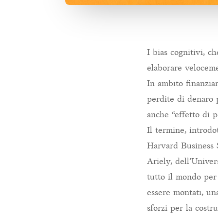
I bias cognitivi, c
elaborare velocemen
In ambito finanzia
perdite di denaro p
anche “effetto di p
Il termine, introd
Harvard Business S
Ariely, dell’Unive
tutto il mondo per
essere montati, una
sforzi per la costr