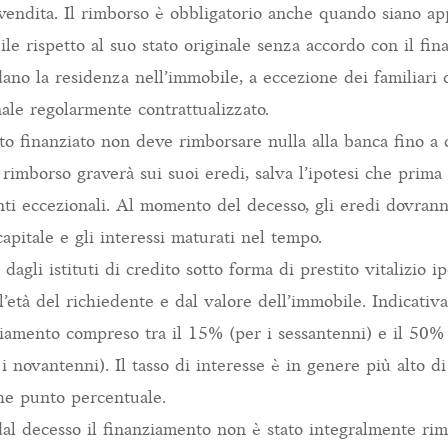
 vendita. Il rimborso è obbligatorio anche quando siano a
ile rispetto al suo stato originale senza accordo con il fin
dano la residenza nell’immobile, a eccezione dei familiari 
nale regolarmente contrattualizzato.
tto finanziato non deve rimborsare nulla alla banca fino a c
 rimborso graverà sui suoi eredi, salva l’ipotesi che prima 
enti eccezionali. Al momento del decesso, gli eredi dovran
capitale e gli interessi maturati nel tempo.
dagli istituti di credito sotto forma di prestito vitalizio 
l’età del richiedente e dal valore dell’immobile. Indicati
ziamento compreso tra il 15% (per i sessantenni) e il 50%
i novantenni). Il tasso di interesse è in genere più alto di
he punto percentuale.
al decesso il finanziamento non è stato integralmente rim