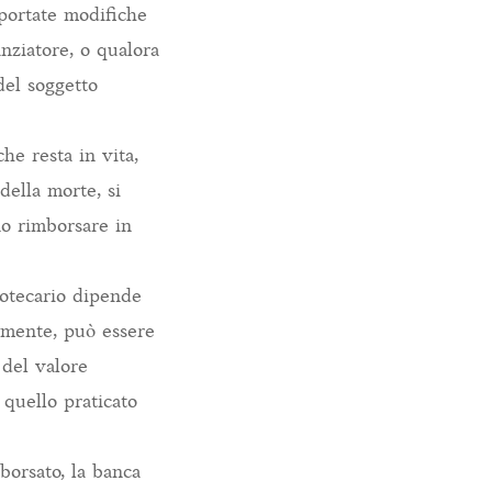
pportate modifiche
anziatore, o qualora
del soggetto
he resta in vita,
della morte, si
no rimborsare in
ipotecario dipende
vamente, può essere
 del valore
 quello praticato
borsato, la banca