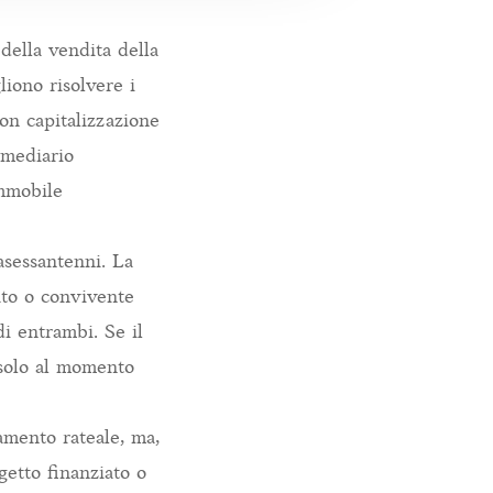
 della vendita della
iono risolvere i
on capitalizzazione
rmediario
immobile
asessantenni. La
gato o convivente
i entrambi. Se il
 solo al momento
amento rateale, ma,
getto finanziato o