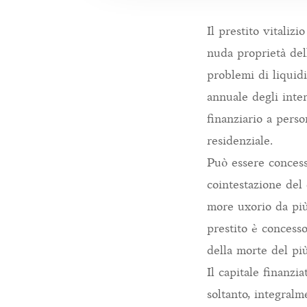
Il prestito vitaliz
nuda proprietà del
problemi di liquid
annuale degli inte
finanziario a pers
residenziale.
Può essere concess
cointestazione del 
more uxorio da più
prestito è concess
della morte del pi
Il capitale finanz
soltanto, integral