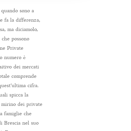
r quando sono a
e fa la differenza,
osa, ma diciamolo,
e che possono
one Private
oro numero è
sitivo dei mercati
 totale comprende
uest’ultima cifra.
uali spicca la
 mirino dei private
a famiglie che
i Brescia nel suo