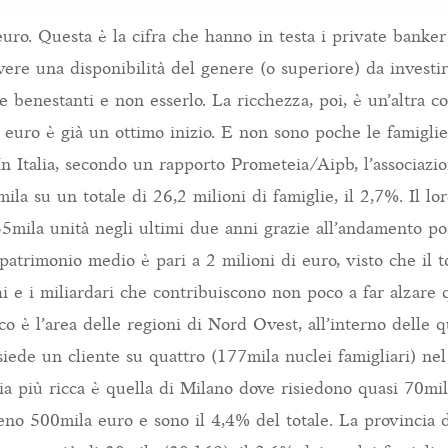
uro. Questa è la cifra che hanno in testa i private banke
Avere una disponibilità del genere (o superiore) da investir
ere benestanti e non esserlo. La ricchezza, poi, è un’altra c
euro è già un ottimo inizio. E non sono poche le famigli
 In Italia, secondo un rapporto Prometeia/Aipb, l’associazi
ila su un totale di 26,2 milioni di famiglie, il 2,7%. Il l
35mila unità negli ultimi due anni grazie all’andamento po
o patrimonio medio è pari a 2 milioni di euro, visto che il
i e i miliardari che contribuiscono non poco a far alzare q
cco è l’area delle regioni di Nord Ovest, all’interno delle q
iede un cliente su quattro (177mila nuclei famigliari) nel
ia più ricca è quella di Milano dove risiedono quasi 70mil
no 500mila euro e sono il 4,4% del totale. La provincia d