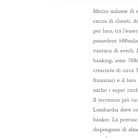
Mezzo milione di e
caccia di clienti. 
per loro, tra l’ess
possedere 500mila 
vantarsi di averli.
banking, sono 708m
cresciuto di circa 
finanziari e il lor
anche i super ricch
Il territorio più ri
Lombardia dove ris
banker. La provinc
dispongono di alme