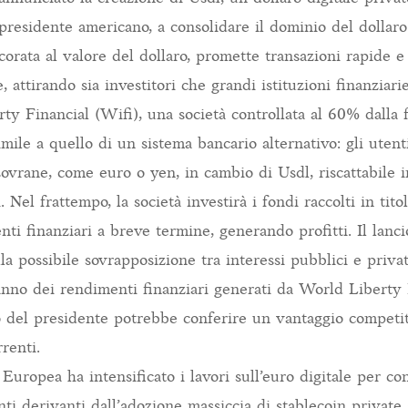
presidente americano, a consolidare il dominio del dollaro 
corata al valore del dollaro, promette transazioni rapide e
, attirando sia investitori che grandi istituzioni finanziarie
ty Financial (Wifi), una società controllata al 60% dalla 
mile a quello di un sistema bancario alternativo: gli uten
ovrane, come euro o yen, in cambio di Usdl, riscattabile i
 Nel frattempo, la società investirà i fondi raccolti in titol
ti finanziari a breve termine, generando profitti. Il lanc
la possibile sovrapposizione tra interessi pubblici e priva
anno dei rendimenti finanziari generati da World Liberty 
co del presidente potrebbe conferire un vantaggio competit
rrenti.
uropea ha intensificato i lavori sull’euro digitale per co
anti derivanti dall’adozione massiccia di stablecoin private 