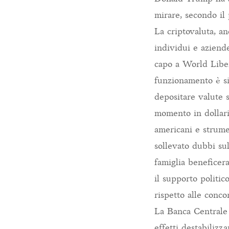
mirare, secondo il 
La criptovaluta, an
individui e aziende
capo a World Liber
funzionamento è si
depositare valute s
momento in dollari.
americani e strumen
sollevato dubbi sul
famiglia beneficer
il supporto politi
rispetto alle conco
La Banca Centrale E
effetti destabilizz