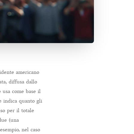
esidente americano
ta, diffusa dallo
 usa come base il
e indica quanto gli
so per il totale
 due (una
 esempio, nel caso