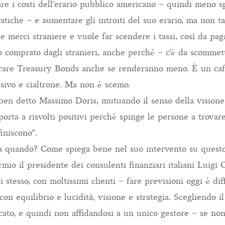
re i costi dell’erario pubblico americano – quindi meno sp
tiche – e aumentare gli introiti del suo erario, ma non ta
e merci straniere e vuole far scendere i tassi, così da pa
o comprato dagli stranieri, anche perché – c’è da scommet
rare Treasury Bonds anche se renderanno meno. È un cafo
ssivo e cialtrone. Ma non è scemo.
n detto Massimo Doris, mutuando il senso della visione 
porta a risvolti positivi perché spinge le persone a trovare
finiscono”.
ma quando? Come spiega bene nel suo intervento su quest
io il presidente dei consulenti finanziari italiani Luigi
 stesso, con moltissimi clienti – fare previsioni oggi è diff
con equilibrio e lucidità, visione e strategia. Scegliendo il
cato, e quindi non affidandosi a un unico gestore – se non