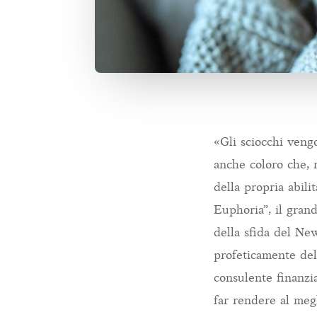
«Gli sciocchi vengo
anche coloro che, 
della propria abili
Euphoria”, il gran
della sfida del Ne
profeticamente deli
consulente finanzi
far rendere al megl