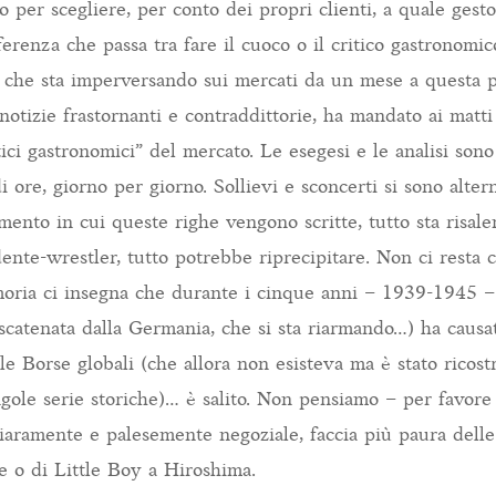
 per scegliere, per conto dei propri clienti, a quale gesto
fferenza che passa tra fare il cuoco o il critico gastronomic
che sta imperversando sui mercati da un mese a questa p
otizie frastornanti e contraddittorie, ha mandato ai matti
tici gastronomici” del mercato. Le esegesi e le analisi sono
i ore, giorno per giorno. Sollievi e sconcerti si sono alter
nto in cui queste righe vengono scritte, tutto sta risale
ente-wrestler, tutto potrebbe riprecipitare. Non ci resta c
oria ci insegna che durante i cinque anni – 1939-1945 –
catenata dalla Germania, che si sta riarmando…) ha causat
le Borse globali (che allora non esisteva ma è stato ricos
ngole serie storiche)… è salito. Non pensiamo – per favore
iaramente e palesemente negoziale, faccia più paura dell
e o di Little Boy a Hiroshima.