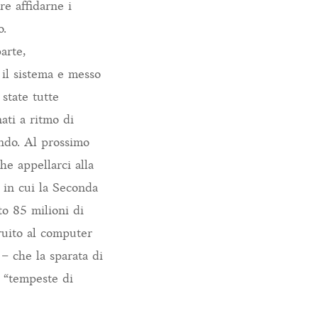
re affidarne i
o.
arte,
 il sistema e messo
 state tutte
nati a ritmo di
ndo. Al prossimo
he appellarci alla
 in cui la Seconda
o 85 milioni di
truito al computer
 – che la sparata di
e “tempeste di