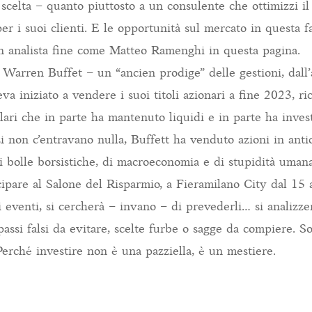
 scelta – quanto piuttosto a un consulente che ottimizzi il
per i suoi clienti. E le opportunità sul mercato in questa f
 analista fine come Matteo Ramenghi in questa pagina.
o Warren Buffet – un “ancien prodige” delle gestioni, dall’
a iniziato a vendere i suoi titoli azionari a fine 2023, r
lari che in parte ha mantenuto liquidi e in parte ha inves
i non c’entravano nulla, Buffett ha venduto azioni in ant
di bolle borsistiche, di macroeconomia e di stupidità uma
ipare al Salone del Risparmio, a Fieramilano City dal 15 a
eventi, si cercherà – invano – di prevederli… si analizzer
 passi falsi da evitare, scelte furbe o sagge da compiere. So
 Perché investire non è una pazziella, è un mestiere.