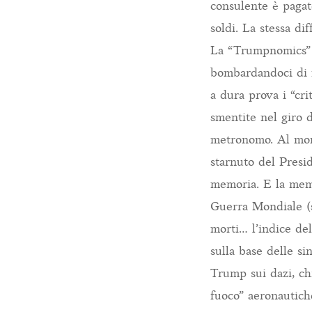
consulente è pagato
soldi. La stessa di
La “Trumpnomics” 
bombardandoci di n
a dura prova i “cri
smentite nel giro d
metronomo. Al mome
starnuto del Presid
memoria. E la mem
Guerra Mondiale (s
morti… l’indice del
sulla base delle si
Trump sui dazi, ch
fuoco” aeronautich