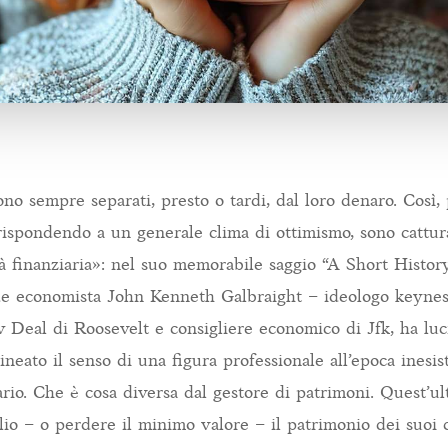
no sempre separati, presto o tardi, dal loro denaro. Così,
rispondendo a un generale clima di ottimismo, sono cattur
tà finanziaria»: nel suo memorabile saggio “A Short Histor
de economista John Kenneth Galbraight – ideologo keynes
w Deal di Roosevelt e consigliere economico di Jfk, ha lu
neato il senso di una figura professionale all’epoca inesis
ario. Che è cosa diversa dal gestore di patrimoni. Quest’u
io – o perdere il minimo valore – il patrimonio dei suoi cl