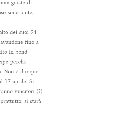
 mix giusto di
ase sono tante,
alto dei suoi 94
icavandone fino a
tito in bond.
icipo perché
na. Non è dunque
l 17 aprile. Si
anno vincitori (?)
prattutto: si starà