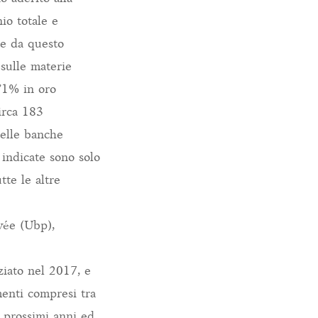
io totale e
te da questo
 sulle materie
’1% in oro
circa 183
 delle banche
 indicate sono solo
tte le altre
vée (Ubp),
iziato nel 2017, e
menti compresi tra
 prossimi anni ed