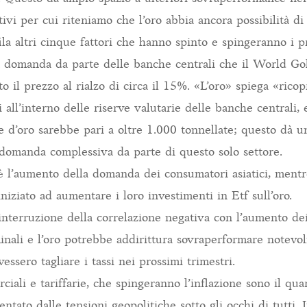
ivi per cui riteniamo che l’oro abbia ancora possibilità di
ila altri cinque fattori che hanno spinto e spingeranno i p
 la domanda da parte delle banche centrali che il World G
o il prezzo al rialzo di circa il 15%. «L’oro» spiega «ricopr
 all’interno delle riserve valutarie delle banche centrali
e d’oro sarebbe pari a oltre 1.000 tonnellate; questo dà un
 domanda complessiva da parte di questo solo settore.
 è l’aumento della domanda dei consumatori asiatici, mentr
niziato ad aumentare i loro investimenti in Etf sull’oro.
l’interruzione della correlazione negativa con l’aumento d
inali e l’oro potrebbe addirittura sovraperformare notevo
essero tagliare i tassi nei prossimi trimestri.
iali e tariffarie, che spingeranno l’inflazione sono il qua
entato dalle tensioni geopolitiche sotto gli occhi di tutti. 