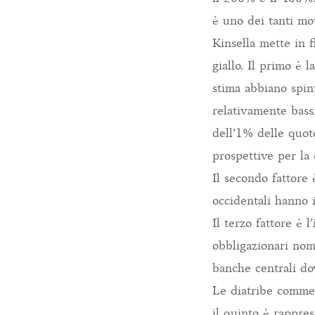
è uno dei tanti mot
Kinsella mette in f
giallo. Il primo è
stima abbiano spint
relativamente bassi
dell’1% delle quot
prospettive per la
Il secondo fattore
occidentali hanno i
Il terzo fattore è 
obbligazionari nom
banche centrali dov
Le diatribe commerc
il quinto è rappres