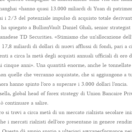
Shanghai «hanno quasi 13.000 miliardi di Yuan di patrimon
i i 2/3 del potenziale impulso di acquisto totale derivan
ha spiegato a BullionVault Daniel Ghali, senior strategist
anadese TD Securities. «Stimiamo che un’allocazione dell
 17,8 miliardi di dollari di nuovi afflussi di fondi, pari a 
enti a circa la metà degli acquisti annuali ufficiali di oro
imi cinque anni». Una quantità enorme, anche le tonnellate
non quelle che verranno acquistate, che si aggiungono a tu
ora hanno spinto l’oro a superare i 3.000 dollari l’oncia.
ella, global head of forex strategy di Union Bancaire Pri
ò continuare a salire.
o si trovi a circa metà di un mercato rialzista secolare in
che i mercati rialzisti dell’oro presentano in genere rendi
 Questo dà ampio spazio a ulteriori sovraperformance nei