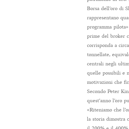
Borsa dell’oro di 
rappresentano quas
programma pilota» 
prime del broker c
corrisponda a circa
tonnellate, equival
centrali negli ult
quelle possibili e 
motivazioni che fin
Secondo Peter Kins
quest’anno l’oro pu
«Riteniamo che l’or
la storia dimostra 
il 200% e il 400%.