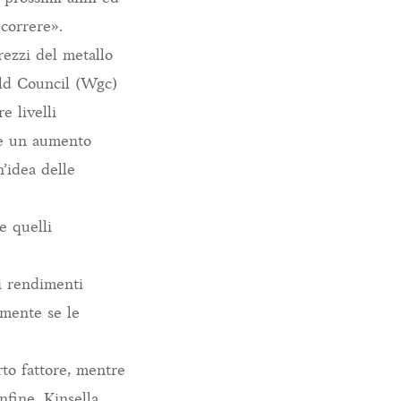
 correre».
rezzi del metallo
old Council (Wgc)
e livelli
, e un aumento
’idea delle
e quelli
ei rendimenti
lmente se le
rto fattore, mentre
Infine, Kinsella