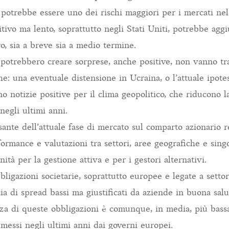
 potrebbe essere uno dei rischi maggiori per i mercati nel
sitivo ma lento, soprattutto negli Stati Uniti, potrebbe ag
o, sia a breve sia a medio termine.
 potrebbero creare sorprese, anche positive, non vanno tr
e: una eventuale distensione in Ucraina, o l’attuale ipotes
o notizie positive per il clima geopolitico, che riducono 
negli ultimi anni.
ante dell’attuale fase di mercato sul comparto azionario r
ormance e valutazioni tra settori, aree geografiche e singo
ità per la gestione attiva e per i gestori alternativi.
bligazioni societarie, soprattutto europee e legate a settori
cia di spread bassi ma giustificati da aziende in buona sal
nza di queste obbligazioni è comunque, in media, più bass
 emessi negli ultimi anni dai governi europei.