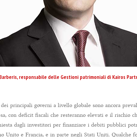
Barberis, responsabile delle Gestioni patrimoniali di Kairos Par
i dei principali governi a livello globale sono ancora prev
sa, con deficit fiscali che resteranno elevati e il rischio c
esta dagli investitori per finanziare i debiti pubblici po
no Unito e Francia, e in parte negli Stati Uniti. Qualche 