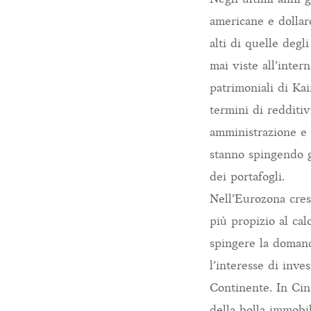
americane e dollaro
alti di quelle degl
mai viste all’inter
patrimoniali di Ka
termini di redditiv
amministrazione e d
stanno spingendo gl
dei portafogli.
Nell’Eurozona cresc
più propizio al cal
spingere la domand
l’interesse di inve
Continente. In Cina
della bolla immobil