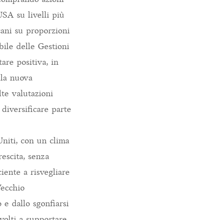
USA su livelli più
icani su proporzioni
bile delle Gestioni
are positiva, in
lla nuova
lte valutazioni
 diversificare parte
Uniti, con un clima
rescita, senza
iente a risvegliare
Vecchio
 e dallo sgonfiarsi
 volti a supportare