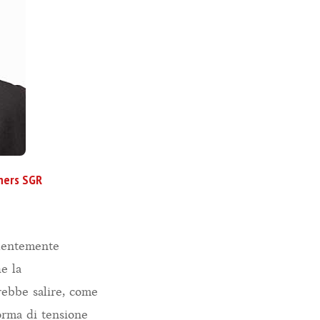
tners SGR
alentemente
he la
trebbe salire, come
forma di tensione