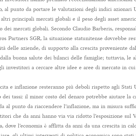
, al punto da portare le valutazioni degli indici azionari 
i altri principali mercati globali e il peso degli asset amer
no dei mercati globali. Secondo Claudio Barberis, responsa
iros Partners SGR, la situazione statunitense dovrebbe rest
ità delle aziende, di supporto alla crescita proveniente da
alla buona salute dei bilanci delle famiglie; tuttavia, le a
i investitori a cercare altre idee e aree di mercato in cui
ita e inflazione resteranno più deboli rispetto agli Stati 
o dei tassi: il minor costo del denaro potrebbe aiutare la c
a al punto da riaccendere l’inflazione, ma in misura suffic
stitori che da anni hanno via via ridotto l’esposizione sul 
, dove l’economia è afflitta da anni da una crescita in calo
iare, gli ultimi interventi di politica economica sono stati