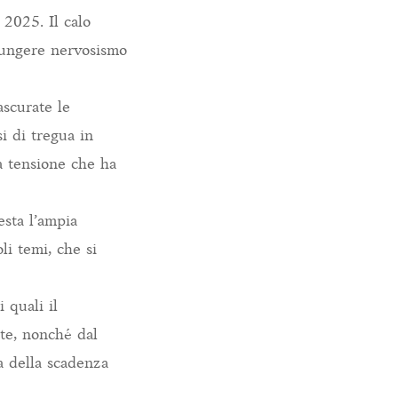
 2025. Il calo
giungere nervosismo
ascurate le
i di tregua in
la tensione che ha
esta l’ampia
li temi, che si
 quali il
ute, nonché dal
a della scadenza