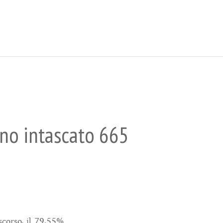
nno intascato 665
scorso, il 79,55%