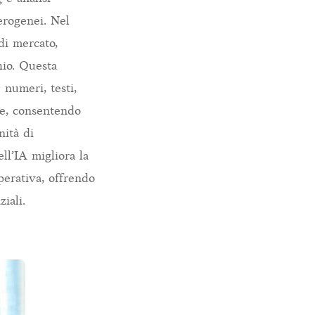
terogenei. Nel
di mercato,
hio. Questa
 numeri, testi,
de, consentendo
nità di
ll’IA migliora la
operativa, offrendo
iali.