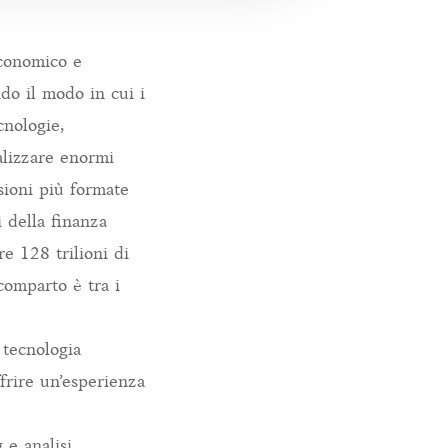
economico e
do il modo in cui i
cnologie,
nalizzare enormi
isioni più formate
 della finanza
re 128 trilioni di
 comparto è tra i
 tecnologia
ffrire un’esperienza
 e analisi