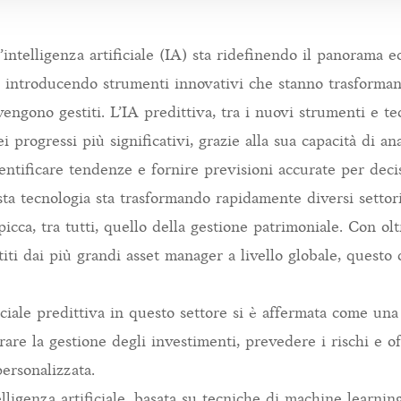
l’intelligenza artificiale (IA) sta ridefinendo il panorama 
e, introducendo strumenti innovativi che stanno trasforman
vengono gestiti. L’IA predittiva, tra i nuovi strumenti e te
 progressi più significativi, grazie alla sua capacità di a
dentificare tendenze e fornire previsioni accurate per dec
ta tecnologia sta trasformando rapidamente diversi settori
picca, tra tutti, quello della gestione patrimoniale. Con olt
stiti dai più grandi asset manager a livello globale, questo
ficiale predittiva in questo settore si è affermata come una
rare la gestione degli investimenti, prevedere i rischi e o
ersonalizzata.
lligenza artificiale, basata su tecniche di machine learning