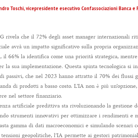
ndro Toschi, vicepresidente esecutivo Confassociazioni Banca e 
 rivela che il 72% degli asset manager internazionali ri
ficiale avrà un impatto significativo sulla propria organizza
, il 66% la identifica come una priorità strategica, mentr
per la sua implementazione. Questa spinta tecnologica si in
i passivi, che nel 2023 hanno attratto il 70% dei flussi gl
nda di prodotti a basso costo. L’IA non è più un’opzion
re nel settore finanziario.
igenza artificiale predittiva sta rivoluzionando la gestione d
ndo strumenti innovativi per ottimizzare i rendimenti e mi
asta gamma di dati macroeconomici e simulando scenari c
tensioni geopolitiche, l’IA permette ai gestori patrimonial