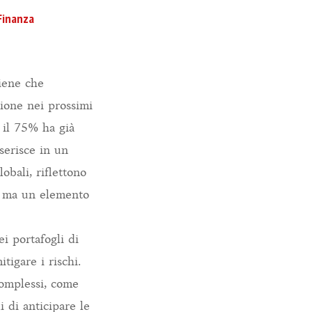
Finanza
tiene che
zione nei prossimi
e il 75% ha già
serisce in un
obali, riflettono
e, ma un elemento
ei portafogli di
tigare i rischi.
omplessi, come
i di anticipare le