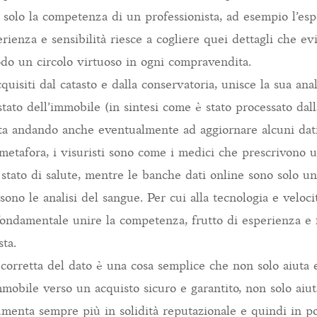
 solo la competenza di un professionista, ad esempio l’esp
erienza e sensibilità riesce a cogliere quei dettagli che ev
odo un circolo virtuoso in ogni compravendita.
cquisiti dal catasto e dalla conservatoria, unisce la sua anal
tato dell’immobile (in sintesi come è stato processato dall
ita andando anche eventualmente ad aggiornare alcuni dati 
metafora, i visuristi sono come i medici che prescrivono un
o stato di salute, mentre le banche dati online sono solo u
ono le analisi del sangue. Per cui alla tecnologia e veloci
è fondamentale unire la competenza, frutto di esperienza e
sta.
 corretta del dato è una cosa semplice che non solo aiuta 
mmobile verso un acquisto sicuro e garantito, non solo aiuta
menta sempre più in solidità reputazionale e quindi in po