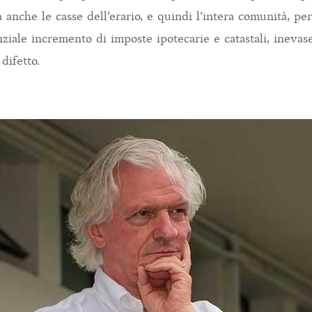
a anche le casse dell’erario, e quindi l’intera comunità, p
nziale incremento di imposte ipotecarie e catastali, ineva
difetto.