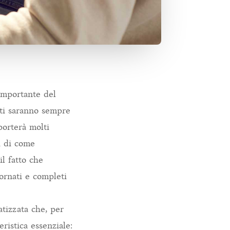
 importante del
tti saranno sempre
porterà molti
i di come
l fatto che
iornati e completi
atizzata che, per
ristica essenziale: