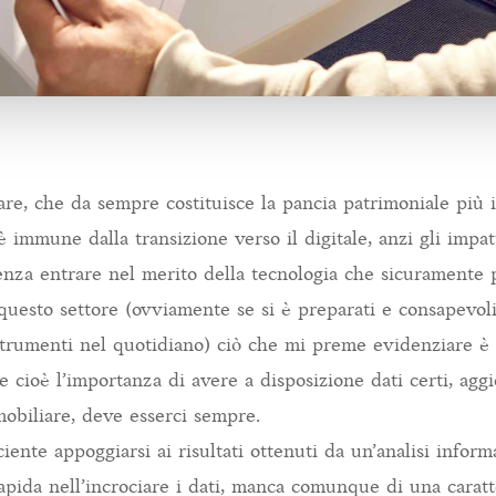
iare, che da sempre costituisce la pancia patrimoniale più
è immune dalla transizione verso il digitale, anzi gli impa
 Senza entrare nel merito della tecnologia che sicuramente 
questo settore (ovviamente se si è preparati e consapevol
 strumenti nel quotidiano) ciò che mi preme evidenziare è i
 e cioè l’importanza di avere a disposizione dati certi, agg
obiliare, deve esserci sempre.
iente appoggiarsi ai risultati ottenuti da un’analisi inform
pida nell’incrociare i dati, manca comunque di una caratte