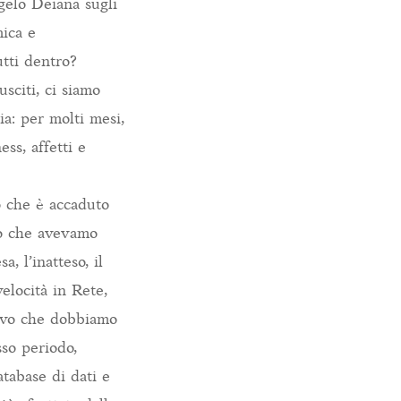
gelo Deiana sugli
mica e
utti dentro?
sciti, ci siamo
ia: per molti mesi,
ss, affetti e
o che è accaduto
llo che avevamo
, l’inatteso, il
velocità in Rete,
uovo che dobbiamo
so periodo,
tabase di dati e