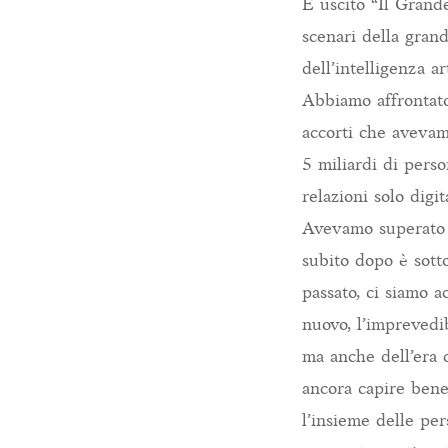
È uscito “Il Grand
scenari della gran
dell’intelligenza a
Abbiamo affrontato
accorti che avevam
5 miliardi di pers
relazioni solo dig
Avevamo superato l
subito dopo è sotto
passato, ci siamo a
nuovo, l’imprevedib
ma anche dell’era
ancora capire bene
l’insieme delle pe