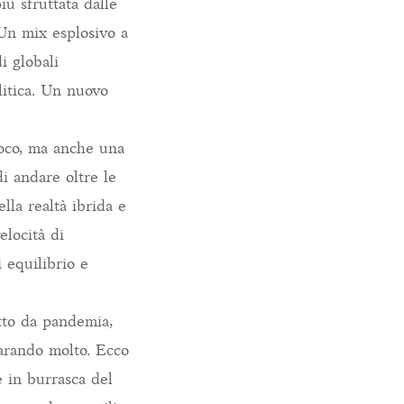
ù sfruttata dalle
 Un mix esplosivo a
i globali
litica. Un nuovo
ioco, ma anche una
di andare oltre le
la realtà ibrida e
elocità di
 equilibrio e
atto da pandemia,
parando molto. Ecco
e in burrasca del