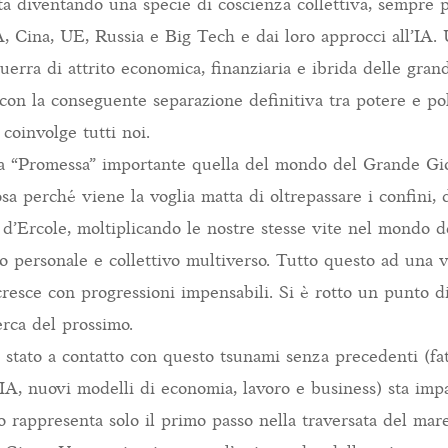
a diventando una specie di coscienza collettiva, sempre pi
, Cina, UE, Russia e Big Tech e dai loro approcci all’IA.
 guerra di attrito economica, finanziaria e ibrida delle grand
 con la conseguente separazione definitiva tra potere e po
coinvolge tutti noi.
una “Promessa” importante quella del mondo del Grande G
sa perché viene la voglia matta di oltrepassare i confini, 
’Ercole, moltiplicando le nostre stesse vite nel mondo del
o personale e collettivo multiverso. Tutto questo ad una v
esce con progressioni impensabili. Si è rotto un punto di
cerca del prossimo.
 è stato a contatto con questo tsunami senza precedenti (f
, IA, nuovi modelli di economia, lavoro e business) sta im
o rappresenta solo il primo passo nella traversata del mar