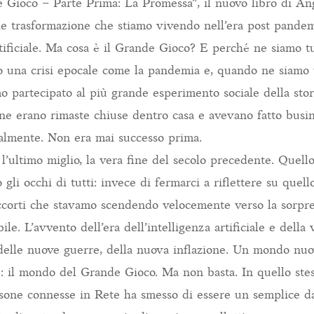
e Gioco – Parte Prima: La Promessa”, il nuovo libro di An
de trasformazione che stiamo vivendo nell’era post pande
rtificiale. Ma cosa è il Grande Gioco? E perché ne siamo t
 una crisi epocale come la pandemia e, quando ne siamo u
o partecipato al più grande esperimento sociale della stor
one erano rimaste chiuse dentro casa e avevano fatto busine
italmente. Non era mai successo prima.
’ultimo miglio, la vera fine del secolo precedente. Quell
 gli occhi di tutti: invece di fermarci a riflettere su que
ccorti che stavamo scendendo velocemente verso la sorpresa
ile. L’avvento dell’era dell’intelligenza artificiale e della 
 delle nuove guerre, della nuova inflazione. Un mondo n
: il mondo del Grande Gioco. Ma non basta. In quello stes
rsone connesse in Rete ha smesso di essere un semplice da