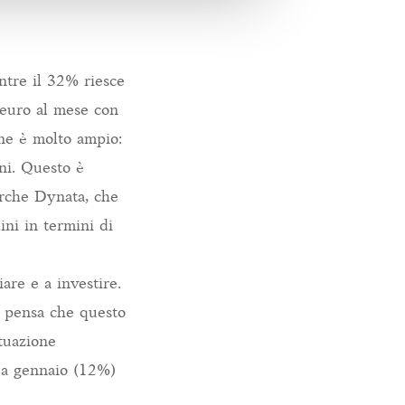
ntre il 32% riesce
 euro al mese con
nne è molto ampio:
ni. Questo è
erche Dynata, che
ini in termini di
are e a investire.
i pensa che questo
ituazione
i a gennaio (12%)