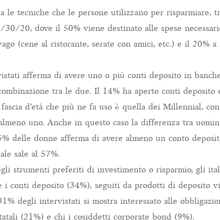
a le tecniche che le persone utilizzano per risparmiare, t
0/30/20, dove il 50% viene destinato alle spese necessarie 
svago (cene al ristorante, serate con amici, etc.) e il 20% a
istati afferma di avere uno o più conti deposito in banche 
 combinazione tra le due. Il 14% ha aperto conti deposito
 fascia d’età che più ne fa uso è quella dei Millennial, co
almeno uno. Anche in questo caso la differenza tra uomi
45% delle donne afferma di avere almeno un conto deposito
ale sale al 57%.
li strumenti preferiti di investimento o risparmio, gli ita
 i conti deposito (34%), seguiti da prodotti di deposito vi
1% degli intervistati si mostra interessato alle obbligazion
tatali (21%) e chi i cosiddetti corporate bond (9%).